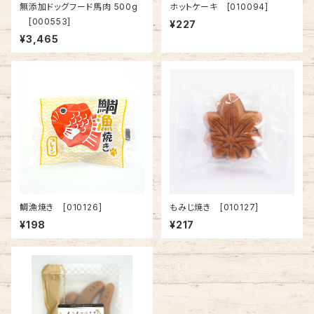
無添加ドッグフード馬肉 500g
ホットケーキ [010094]
[000553]
¥227
¥3,465
鯛漁焼き [010126]
もみじ焼き [010127]
¥198
¥217