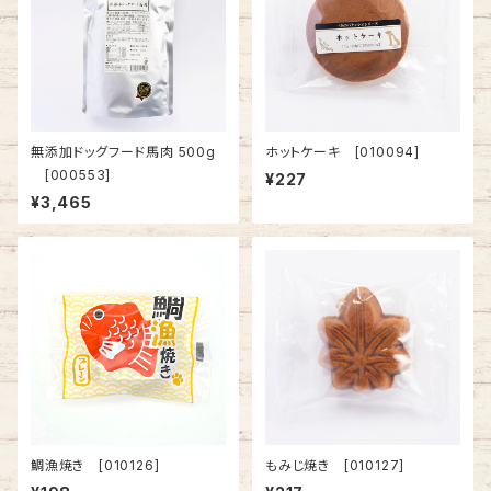
無添加ドッグフード馬肉 500g
ホットケーキ [010094]
[000553]
¥227
¥3,465
鯛漁焼き [010126]
もみじ焼き [010127]