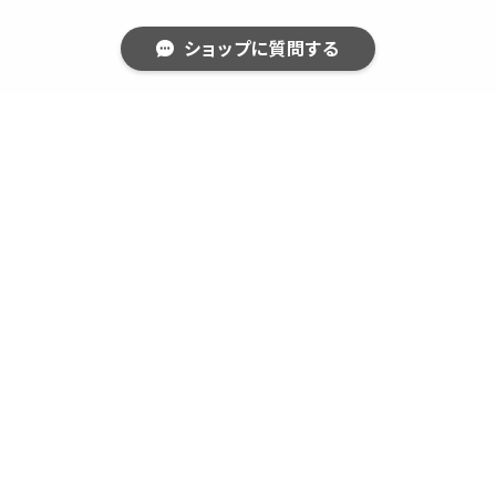
ショップに質問する
【NEWS】
【夏季休暇休業日について】
キーワードから探す
８月１１日(火)～８月１８日(火)は休業とさせていただきま
す。
８月１０日午前中迄にいただいたご注文は、休暇前に手配さ
せていただきます。
休業期間内にいただいたご注文は８月１９(水)より順次、発
送させていただきます。
ご迷惑をおかけしますが、何卒よろしくお願いいたします。
カテゴリから探す
【期間限定：ハロウィン・秋企画商品のご案内】
新商品
８月１７日(月)からハロウィン商品６品と秋商品２品を発売
【季節限定】
します！！