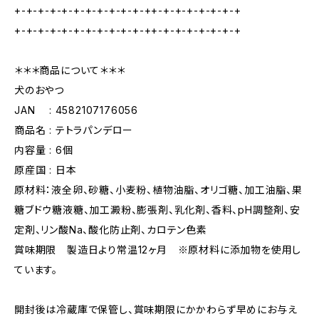
+-+-+-+-+-+-+-+-+-+-+-++-+-+-+-+-+-+-+
+-+-+-+-+-+-+-+-+-+-+-++-+-+-+-+-+-+-+
＊＊＊商品について＊＊＊
犬のおやつ
JAN : 4582107176056
商品名 : テトラパンデロー
内容量 : 6個
原産国 : 日本
原材料：液全卵、砂糖、小麦粉、植物油脂、オリゴ糖、加工油脂、果
糖ブドウ糖液糖、加工澱粉、膨張剤、乳化剤、香料、pH調整剤、安
定剤、リン酸Na、酸化防止剤、カロテン色素
賞味期限 製造日より常温12ヶ月 ※原材料に添加物を使用し
ています。
開封後は冷蔵庫で保管し、賞味期限にかかわらず早めにお与え