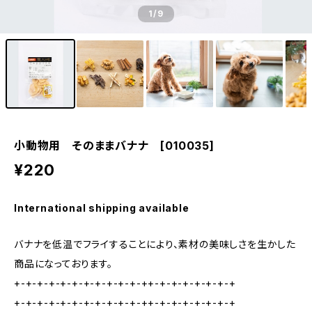
1
/9
小動物用 そのままバナナ [010035]
¥220
International shipping available
バナナを低温でフライすることにより、素材の美味しさを生かした
商品になっております。
+-+-+-+-+-+-+-+-+-+-+-++-+-+-+-+-+-+-+
+-+-+-+-+-+-+-+-+-+-+-++-+-+-+-+-+-+-+