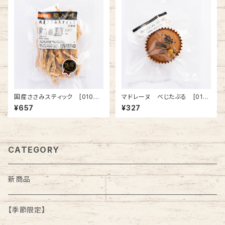
国産ささみスティック [01006
マドレーヌ べじたぶる [0101
7]
38]
¥657
¥327
CATEGORY
新商品
【季節限定】