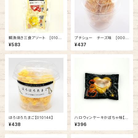
鯛漁焼き三食アソート [0100
プチシュー チーズ味 [0007
87]
36]
¥583
¥437
ほろほろたまご【010144】
ハロウィンケーキかぼちゃ味【01
0218】
¥438
¥396