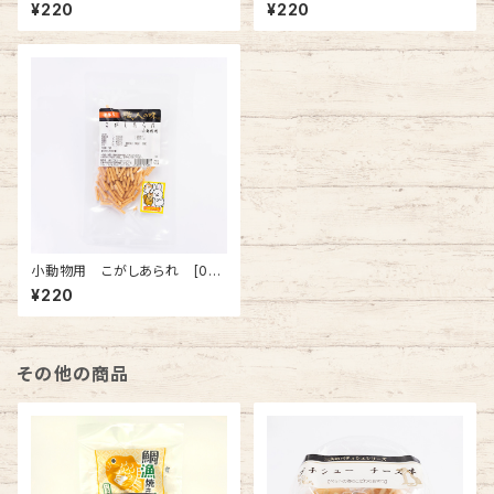
0046]
0045]
¥220
¥220
小動物用 こがしあられ [00
0034]
¥220
その他の商品