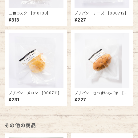
三色ラスク [010130]
プチパン チーズ [000712]
¥313
¥227
プチパン メロン [000711]
プチパン さつまいもごま [00
0722]
¥231
¥227
その他の商品