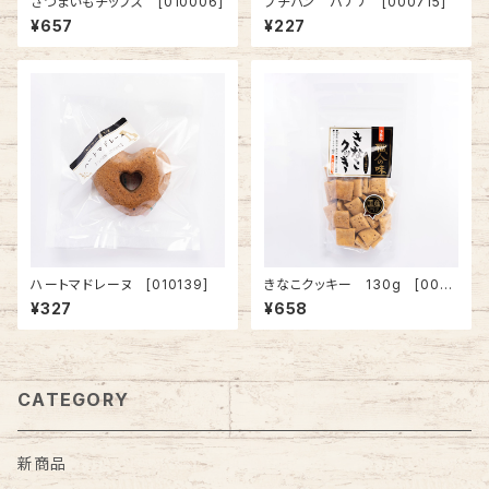
さつまいもチップス [010006]
プチパン バナナ [000715]
¥657
¥227
ハートマドレーヌ [010139]
きなこクッキー 130g [000
006]
¥327
¥658
CATEGORY
新商品