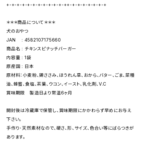
+-+-+-+-+-+-+-+-+-+-+-++-+-+-+-+-+-+-+
＊＊＊商品について＊＊＊
犬のおやつ
JAN : 4582107175660
商品名 : チキンスピナッチバーガー
内容量 : 1袋
原産国 : 日本
原材料：小麦粉、鶏ささみ、ほうれん草、おから、バター、ごま、菜種
油、蜂蜜、食塩、茶葉、ウコン、イースト、乳化剤、V.C
賞味期限 製造日より常温6ヶ月
開封後は冷蔵庫で保管し、賞味期限にかかわらず早めにお与え
下さい。
手作り･天然素材なので、硬さ、形、サイズ、色合い等にばらつきが
あります。