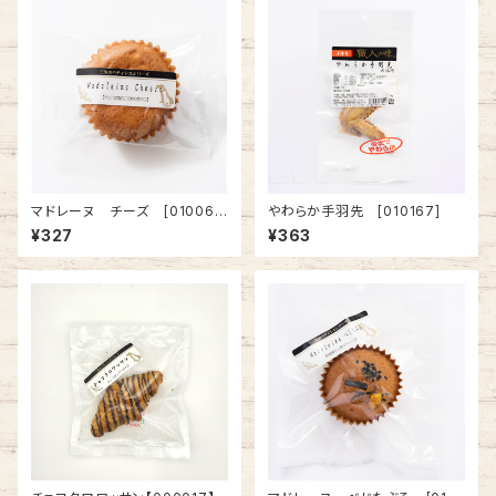
マドレーヌ チーズ [01006
やわらか手羽先 [010167]
4]
¥327
¥363