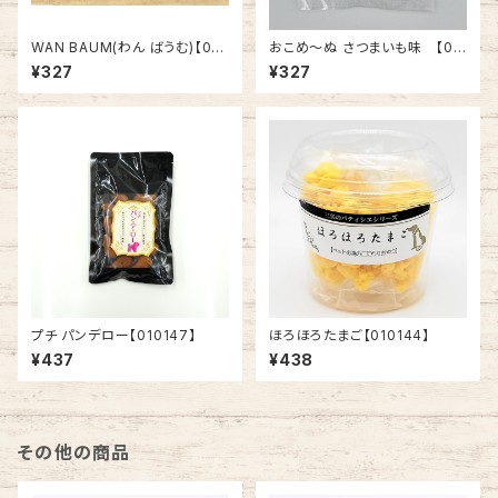
WAN BAUM(わん ばうむ)【010
おこめ～ぬ さつまいも味 【01
092】
0129】
¥327
¥327
プチ パンデロー【010147】
ほろほろたまご【010144】
¥437
¥438
その他の商品