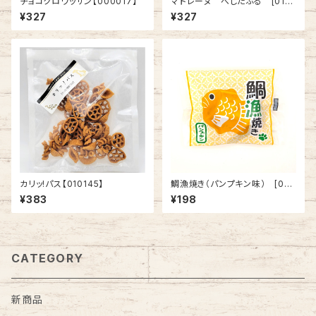
チョコクロワッサン【000017】
マドレーヌ べじたぶる [0101
38]
¥327
¥327
カリッ!パス【010145】
鯛漁焼き（パンプキン味） [010
086]
¥383
¥198
CATEGORY
新商品