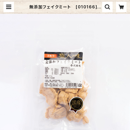
無添加フェイクミート [010166] |
三矢コーポレーションONLINESHO
P