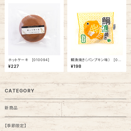
ホットケーキ [010094]
鯛漁焼き（パンプキン味） [010
086]
¥227
¥198
CATEGORY
新商品
【季節限定】