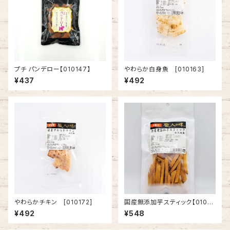
プチ パンデロー【010147】
やわらか白身魚 [010163]
¥437
¥492
やわらかチキン [010172]
国産無添加芋スティック【0100
42】
¥492
¥548