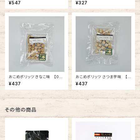
【010177】
¥547
¥327
おこめポリッツ きなこ味 【010
おこめポリッツ さつま芋味 【0
202】
00035】
¥437
¥437
その他の商品